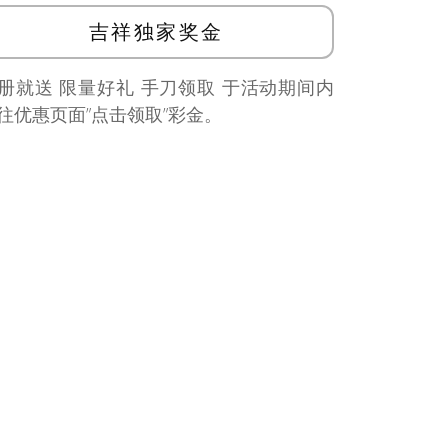
吉祥独家奖金
册就送 限量好礼 手刀领取 于活动期间内
往优惠页面”点击领取”彩金。