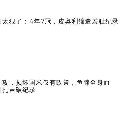
阳太狠了：4年7冠，皮奥利缔造羞耻纪录
甲
助攻，损坏国米仅有政策，鱼腩全身而
因扎吉破纪录
甲