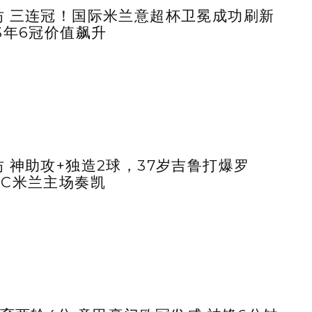
坊 三连冠！国际米兰意超杯卫冕成功刷新
3年6冠价值飙升
甲
 神助攻+独造2球，37岁吉鲁打爆罗
AC米兰主场奏凯
甲