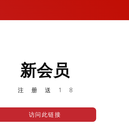
新会员
注册送18
访问此链接