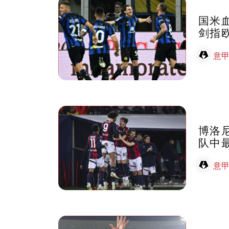
国米
剑指
意
博洛
队中
意