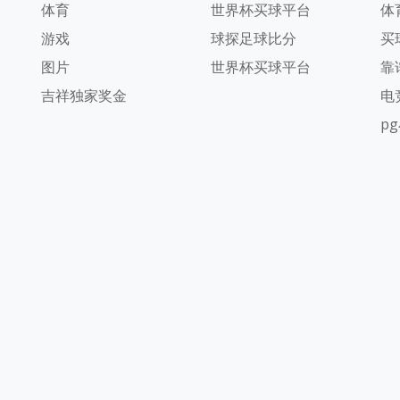
体育
世界杯买球平台
体
游戏
球探足球比分
买
图片
世界杯买球平台
靠
吉祥独家奖金
电
p