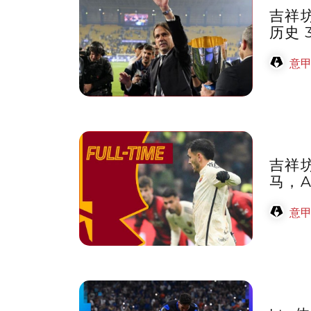
吉祥
历史 
意
吉祥坊
马，
意