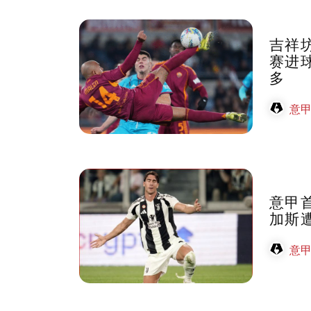
吉祥坊
赛进
多
意
意甲
加斯
意