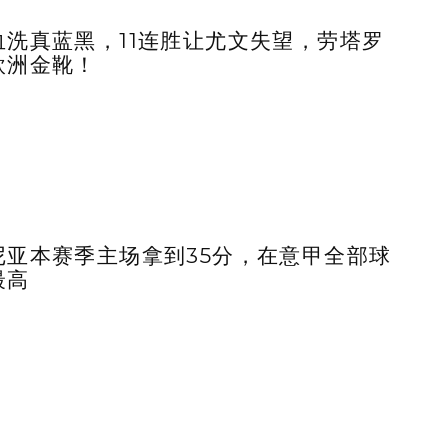
血洗真蓝黑，11连胜让尤文失望，劳塔罗
欧洲金靴！
甲
尼亚本赛季主场拿到35分，在意甲全部球
最高
甲