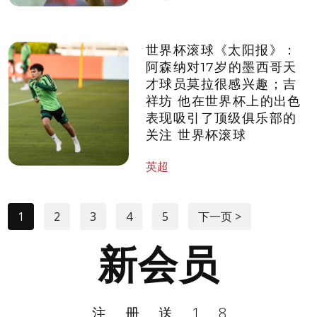
世界杯滚球《太阳报》：
阿森纳对17岁的墨西哥天
才球员莫拉很感兴趣；吉
祥坊 他在世界杯上的出色
表现吸引了顶级俱乐部的
关注 世界杯滚球
英超
1
2
3
4
5
下一页 >
新会员
注册送18