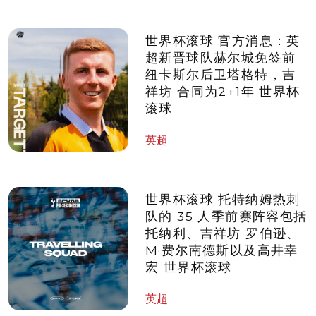
世界杯滚球 官方消息：英
超新晋球队赫尔城免签前
纽卡斯尔后卫塔格特，吉
祥坊 合同为2+1年 世界杯
滚球
英超
世界杯滚球 托特纳姆热刺
队的 35 人季前赛阵容包括
托纳利、吉祥坊 罗伯逊、
M·费尔南德斯以及高井幸
宏 世界杯滚球
英超