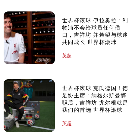
世界杯滚球 伊拉奥拉：利
物浦不会给球员任何借
口，吉祥坊 并希望与球迷
共同成长 世界杯滚球
英超
世界杯滚球 克氏德国！德
足协主席：纳格尔斯曼辞
职后，吉祥坊 尤尔根就是
我们的首选 世界杯滚球
英超