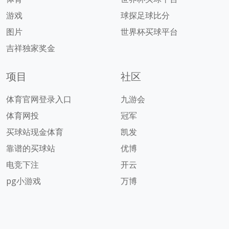
游戏
球探足球比分
图片
世界杯买球平台
吉祥独家奖金
项目
社区
体育官网登录入口
九游会
体育网投
冠军
买球站现金体育
凯发
靠谱的买球站
优博
电竞下注
开云
pg小游戏
万博