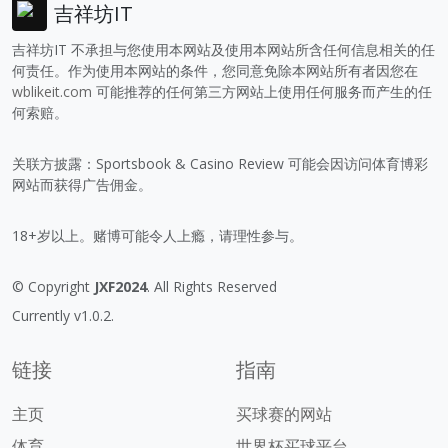
吉祥坊IT
吉祥坊IT 不承担与您使用本网站及使用本网站所含任何信息相关的任
何责任。作为使用本网站的条件，您同意免除本网站所有者因您在
wblikeit.com
可能推荐的任何第三方网站上使用任何服务而产生的任
何索赔。
关联方披露：Sportsbook & Casino Review 可能会因访问体育博彩
网站而获得广告佣金。
18+岁以上。赌博可能令人上瘾，请理性参与。
© Copyright
JXF2024
. All Rights Reserved
Currently v1.0.2.
链接
指南
主页
买球赛的网站
体育
世界杯买球平台