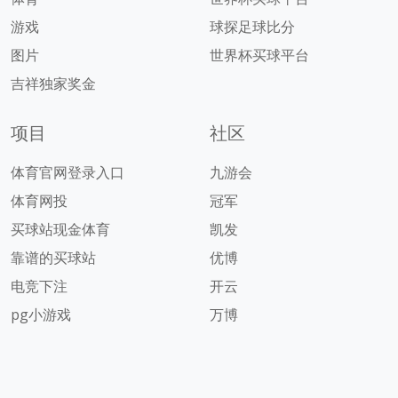
游戏
球探足球比分
图片
世界杯买球平台
吉祥独家奖金
项目
社区
体育官网登录入口
九游会
体育网投
冠军
买球站现金体育
凯发
靠谱的买球站
优博
电竞下注
开云
pg小游戏
万博