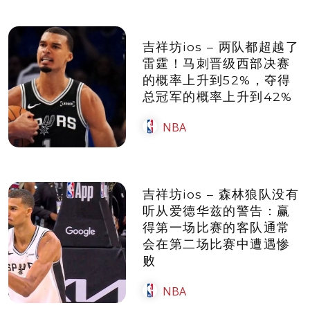
吉祥坊ios – 两队都超越了
雷霆！马刺晋级西部决赛
的概率上升到52%，夺得
总冠军的概率上升到42%
NBA
吉祥坊ios – 森林狼队没有
听从爱德华兹的警告：赢
得第一场比赛的客队通常
会在第二场比赛中遭遇惨
败
NBA