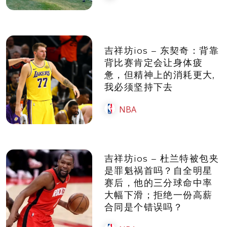
吉祥坊ios – 东契奇：背靠
背比赛肯定会让身体疲
惫，但精神上的消耗更大,
我必须坚持下去
NBA
吉祥坊ios – 杜兰特被包夹
是罪魁祸首吗？自全明星
赛后，他的三分球命中率
大幅下滑；拒绝一份高薪
合同是个错误吗？