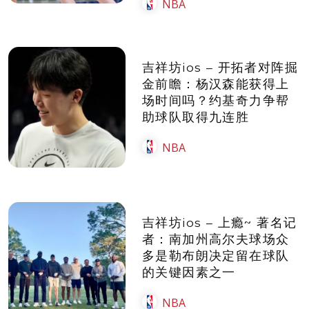
NBA
吉祥坊ios – 开拓者对阵掘
金前瞻：杨汉森能获得上
场时间吗？约基奇力争帮
助球队取得九连胜
NBA
吉祥坊ios – 上瘾~ 著名记
者：南加州高尔夫球场众
多是勒布朗决定留在球队
的关键因素之一
NBA