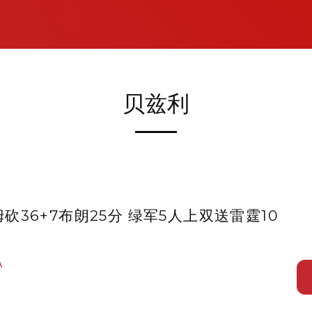
贝兹利
砍36+7布朗25分 绿军5人上双送雷霆10
A