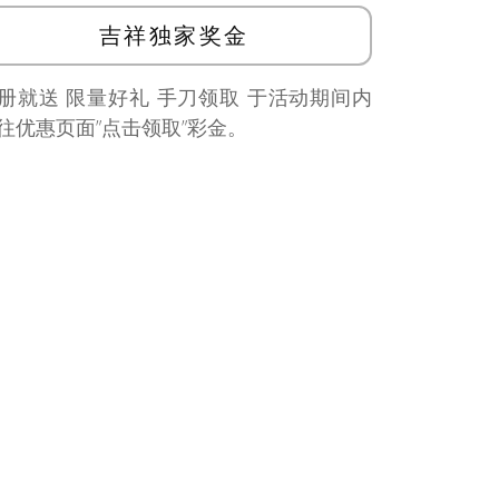
吉祥独家奖金
册就送 限量好礼 手刀领取 于活动期间内
往优惠页面”点击领取”彩金。