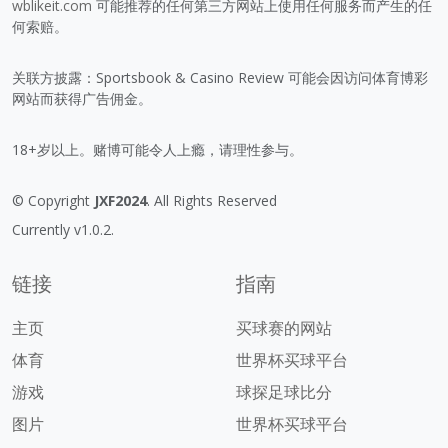
wblikeit.com
可能推荐的任何第三方网站上使用任何服务而产生的任
何索赔。
关联方披露：Sportsbook & Casino Review 可能会因访问体育博彩
网站而获得广告佣金。
18+岁以上。赌博可能令人上瘾，请理性参与。
© Copyright
JXF2024
. All Rights Reserved
Currently v1.0.2.
链接
指南
主页
买球赛的网站
体育
世界杯买球平台
游戏
球探足球比分
图片
世界杯买球平台