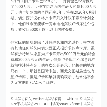
5月出生的卢卡库已经30岁了，身价也已经降低到
了4000万欧元，他在切尔西的年薪大约是1000万欧
元，他与切尔西的合同还剩3年，将在2026年6月到
期。切尔西并没有将卢卡库列入球队下赛季计划之
中，他们只希望能够一劳永逸地摆脱卢卡库这个包
袱，并收回5000万欧元以上的转会费。
但实际的情况是除了沙特球队和国米以外，根本没
有其他任何球队向切尔西正式报价求购卢卡库。虽
然有沙特球队愿意为卢卡库开出5000万欧元的转会
费和3000万欧元的年薪，但是卢卡库并不愿意现在
就前往沙特淘金，他多次公开表示，他想去的地方
只有一个，那就是国际米兰。而尤文图斯虽然也有
意卢卡库，但是卢卡库早就明确表示，他永远不会
为尤文图斯和AC米兰踢球。
© 吉祥坊官方, wellbet吉祥访官网 一 wblikeit © 吉祥坊
APP手机吉祥坊WELLBET【访问smartjxf.com】吉祥坊