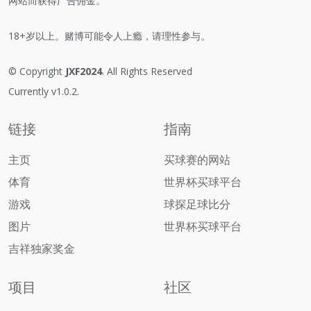
网站而获得广告佣金。
18+岁以上。赌博可能令人上瘾，请理性参与。
© Copyright
JXF2024
. All Rights Reserved
Currently v1.0.2.
链接
指南
主页
买球赛的网站
体育
世界杯买球平台
游戏
球探足球比分
图片
世界杯买球平台
吉祥独家奖金
项目
社区