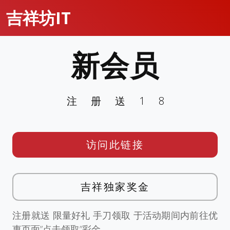
吉祥坊IT
新会员
注册送18
访问此链接
吉祥独家奖金
注册就送 限量好礼 手刀领取 于活动期间内前往优
惠页面”点击领取”彩金。