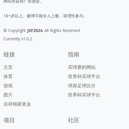
网站而获得广告佣金。
18+岁以上。赌博可能令人上瘾，请理性参与。
© Copyright
JXF2024
. All Rights Reserved
Currently v1.0.2.
链接
指南
主页
买球赛的网站
体育
世界杯买球平台
游戏
球探足球比分
图片
世界杯买球平台
吉祥独家奖金
项目
社区