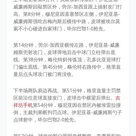
威廉姆斯回敲禁区外，劳尔-加西亚跟上抽射攻门打
高。第8分钟，穆尼亚因直塞禁区左侧，伊尼亚基-
威廉姆斯强吃吉梅内斯后横传中路，皮球被埃尔莫
索不小心碰进自家球门，毕尔巴鄂1-0抢先。
第14分钟，劳尔-加西亚横传左路，伊尼亚基-威廉
姆斯兜射攻门，皮球弹地后击中球门立柱弹出底
线。第38分钟，略伦特斜传弧顶，孔多比亚迎球打
门偏出底线。第45分钟，略伦特右路传中，格里兹
曼后点头球攻门被门将没收。
下半场两队易边再战。第51分钟，格里兹曼主罚禁
区前沿任意球直接攻门，皮球击中横梁后弹出。
吉
祥坊手机
第54分钟，穆尼亚因在禁区内被埃雷拉撞
倒，主裁判果断判罚点球。伊尼亚基-威廉姆斯勺子
点球射中，毕尔巴鄂2-0抢先。