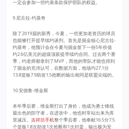
一定会参加一些约束条款保护部队的权益。
9.尼古拉-约基奇
除了2019届的新秀，今夏，一些更加老资历的球员
也能够打开提早续约谈判。首先是掘金核心尼古拉-
约基奇，他预计会在今夏与掘金签下一份5年价值
约2.6亿美元的超级顶薪提早续约合同。过去两个赛
季，约老师都拿到了MVP，而他的带队才能也得到
了掘金的充沛认可，在数据方面，他场均27.1分
13.8篮板7.9助攻1.5抢断的输出相同是联盟尖端的。
10.安德鲁-维金斯
本年季后赛，维金斯打出了身价，他成为勇士锋线
最出色的防守者，在进攻中，他也时常站出来为库
里减压。
吉祥坊手机
​整个季后赛，他奉献16.5分7.5
个篮板1.8次助攻1次抢断和1次封盖，输出极为安