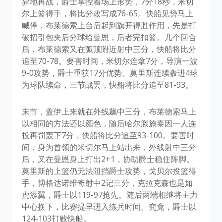
异地再战，爵士掌控着场上形势，7分18秒，米切
尔上篮得手，将比分改写成76-65。快船见势马上
喊停，布莱德索上台后起到旗开得胜作用，先是打
破招引包夹后分球给曼恩，后者完扣篮。几个回合
后，布莱德索又在弧顶附近射中三分，快船将比分
追至70-78。要害时间，米切尔连拿7分，导演一波
9-0攻势，爵士重获17分优势。莫里斯连续轰进4球
为球队续命，三节战罢，快船将比分追至81-93。
末节，盖伊上来就在外线飙中三分，布莱德索马上
以相同的方法还以颜色，随后哈尔滕施泰因一人连
投再罚轰下7分，快船将比分追至93-100。要害时
间，身为首领的米切尔马上站出来，外线射中三分
后，又在曼恩身上打出2+1，协助爵士稳住阵脚。
莫里斯的上篮仍无法阻挡爵士攻势，戈贝尔投篮得
手，博格达诺维奇射中2记三分，克拉克森也是如
虎添翼，爵士以119-97抢先。随后两端相继将主力
中心换下，比赛提早进入练兵时间。究竟，爵士以
124-103打败快船。