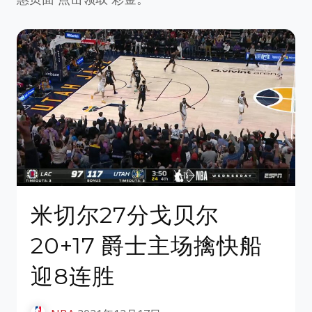
米切尔27分戈贝尔
20+17 爵士主场擒快船
迎8连胜