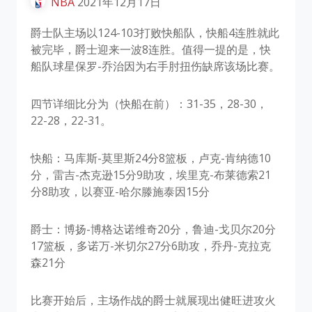
NBA
2021年12月17日
爵士队主场以124-103打败快船队，快船4连胜就此
被完毕，爵士迎来一波8连胜。值得一提的是，快
船队球星保罗-乔治因为右手肘扭伤缺席该场比赛。
四节详细比分为（快船在前）：31-35，28-30，
22-28，22-31。
快船：马库斯-莫里斯24分8篮板，卢克-肯纳德10
分，雷吉-杰克逊15分9助攻，埃里克-布莱德索21
分8助攻，以赛亚-哈尔滕施泰因15分
爵士：博扬-博格达诺维奇20分，鲁迪-戈贝尔20分
17篮板，多诺万-米切尔27分6助攻，乔丹-克拉克
森21分
比赛开始后，主场作战的爵士就展现出健旺进攻火