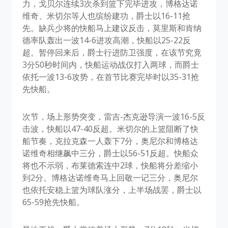
力，戈贝尔连续3次杀到篮下完毕进攻，博格达诺
维奇、米切尔等人也缤纷建功，爵士以16-11抢
先。缺兵少将的快船马上建议反击，莫里斯和肯纳
德率队轰出一波14-6进攻高潮，快船以25-22反
超。暂停回来后，爵士行进防卫强度，在该节究竟
3分50秒时间内，快船运动战仅打入两球，而爵士
依托一波13-6攻势，在首节比赛完毕时以35-31抢
先快船。
次节，场上形势突变，雷吉-杰克逊导演一波16-5反
击波，快船以47-40反超。米切尔的上篮阻断了快
船节奏，克拉克森一人轰下7分，奥尼尔和博格达
诺维奇相继飙中三分，爵士以56-51反超。快船众
将也不示弱，布莱德索连中2球，快船将分差缩小
到2分。博格达诺维奇马上回敬一记三分，奥尼尔
也依托安稳上篮为球队涨分，上半场战罢，爵士以
65-59抢先快船。