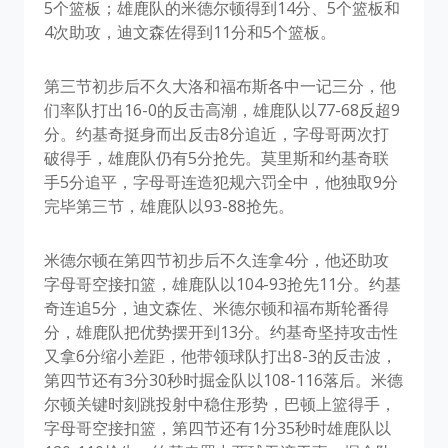
5个篮板；雄鹿队的米德尔顿得到14分、5个篮板和
4次助攻，迪文森佐得到11分和5个篮板。
第三节初步后不久大洛和福布斯各中一记三分，他
们率队打出16-0的反击高潮，雄鹿队以77-68反超9
分。约基奇挺身而出反击8分追近，字母哥两次打
破得手，雄鹿队仍有5分抢先。莫里斯和约基奇联
手5分追平，字母哥连造犯规六罚全中，他独取9分
完毕第三节，雄鹿队以93-88抢先。
米德尔顿在第四节初步后不久连拿4分，他还助攻
字母哥空接扣篮，雄鹿队以104-93抢先11分。约基
奇连追5分，迪文森佐、米德尔顿和福布斯轮番得
分，雄鹿队把优势摆开到13分。约基奇坚持攻击性
又拿6分缩小差距，他带领球队打出8-3的反击波，
第四节还有3分30秒时掘金队以108-116落后。米德
尔顿关键时刻跳投射中稳住形势，巴顿上篮得手，
字母哥空接扣篮，第四节还有1分35秒时雄鹿队以