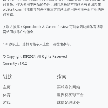
何责任。作为使用本网站的条件，您同意免除本网站所有者因您在
wblikeit.com
可能推荐的任何第三方网站上使用任何服务而产生的任
何索赔。
关联方披露：Sportsbook & Casino Review 可能会因访问体育博彩
网站而获得广告佣金。
18+岁以上。赌博可能令人上瘾，请理性参与。
© Copyright
JXF2024
. All Rights Reserved
Currently v1.0.2.
链接
指南
主页
买球赛的网站
体育
世界杯买球平台
游戏
球探足球比分