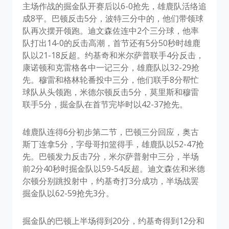
主场作战的掘金队开赛后以6-0抢先，雄鹿队活络追
成8平。巴顿反击5分，波特三分中的，他们带领球
队再次摆开领跑。迪文森佐连中2个三分球，他率
队打出14-0的反击高潮，首节还有5分50秒时雄鹿
队以21-18反超。约基奇和米尔萨普联手4分反击，
康诺顿和克雷格各中一记三分，雄鹿队以32-29抢
先。穆雷和格林轮番投中三分，他们联手8分帮忙
球队从头领跑，米德尔顿反击5分，莫里斯和穆雷
联手5分，掘金队在首节完毕时以42-37抢先。
雄鹿队连得6分初步第二节，巴顿三分回应，奥古
斯丁连拿5分，字母哥扣篮得手，雄鹿队以52-47抢
先。巴顿发力反击7分，米尔萨普射中三分，半场
前2分40秒时掘金队以59-54反超。迪文森佐和米德
尔顿分别跳投射中，约基奇打3分成功，半场战罢
掘金队以62-59抢先3分。
掘金队的巴顿上半场得到20分，约基奇得到12分和