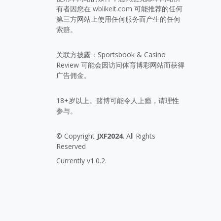
有者因您在
wblikeit.com
可能推荐的任何
第三方网站上使用任何服务而产生的任何
索赔。
关联方披露：Sportsbook & Casino
Review 可能会因访问体育博彩网站而获得
广告佣金。
18+岁以上。赌博可能令人上瘾，请理性
参与。
© Copyright
JXF2024
. All Rights
Reserved
Currently v1.0.2.