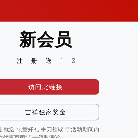
新会员
注册送18
访问此链接
吉祥独家奖金
册就送 限量好礼 手刀领取 于活动期间内
往优惠页面”点击领取”彩金。