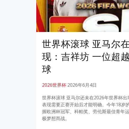
世界杯滚球 亚马尔在
现：吉祥坊 一位超
球
2026世界杯
2026年6月4日
世界杯滚球 亚马尔还未在2026年世界
表现需要正赛开始后才能明确。今年18岁
握欧洲杯冠军、科帕奖、劳伦斯最佳青年
极梦想而战。