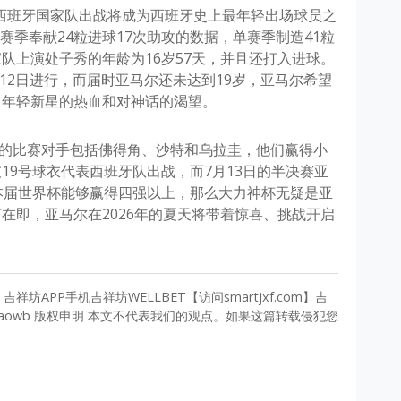
表西班牙国家队出战将成为西班牙史上最年轻出场球员之
26赛季奉献24粒进球17次助攻的数据，单赛季制造41粒
队上演处子秀的年龄为16岁57天，并且还打入进球。
月12日进行，而届时亚马尔还未达到19岁，亚马尔希望
名年轻新星的热血和对神话的渴望。
组的比赛对手包括佛得角、沙特和乌拉圭，他们赢得小
19号球衣代表西班牙队出战，而7月13日的半决赛亚
本届世界杯能够赢得四强以上，那么大力神杯无疑是亚
在即，亚马尔在2026年的夏天将带着惊喜、挑战开启
t © 吉祥坊APP手机吉祥坊WELLBET【访问smartjxf.com】吉
haowb 版权申明 本文不代表我们的观点。如果这篇转载侵犯您