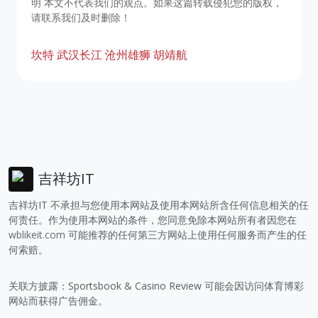
明 本文不代表我们的观点。如果这篇转载侵犯您的版权，
请联系我们及时删除！
坎特
武汉长江
沧州雄狮
胡靖航
吉祥坊IT
吉祥坊IT 不承担与您使用本网站及使用本网站所含任何信息相关的任
何责任。作为使用本网站的条件，您同意免除本网站所有者因您在
wblikeit.com
可能推荐的任何第三方网站上使用任何服务而产生的任
何索赔。
关联方披露：Sportsbook & Casino Review 可能会因访问体育博彩
网站而获得广告佣金。