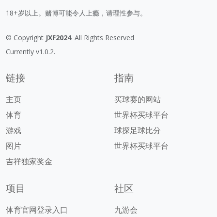
18+岁以上。赌博可能令人上瘾，请理性参与。
© Copyright
JXF2024
. All Rights Reserved
Currently v1.0.2.
链接
指南
主页
买球赛的网站
体育
世界杯买球平台
游戏
球探足球比分
图片
世界杯买球平台
吉祥独家奖金
项目
社区
体育官网登录入口
九游会