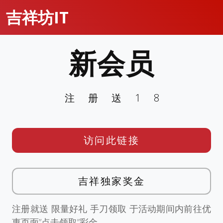
吉祥坊IT
新会员
注册送18
访问此链接
吉祥独家奖金
注册就送 限量好礼 手刀领取 于活动期间内前往优
惠页面”点击领取”彩金。