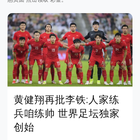
黄健翔再批李铁:人家练
兵咱练帅 世界足坛独家
创始