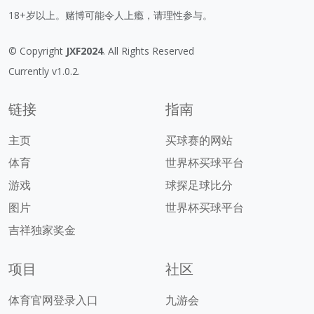
18+岁以上。赌博可能令人上瘾，请理性参与。
© Copyright
JXF2024
. All Rights Reserved
Currently v1.0.2.
链接
指南
主页
买球赛的网站
体育
世界杯买球平台
游戏
球探足球比分
图片
世界杯买球平台
吉祥独家奖金
项目
社区
体育官网登录入口
九游会