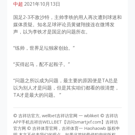
中超
2021年10月13日
国足2-3不敌沙特，主帅李铁的用人再次遭到球迷和
媒体质疑。知名足球评论员黄健翔接连在微博发
声，以为李铁才是国足的问题所在。
“练帅，世界足坛独家创始。”
“买得起马，配不起鞍子。”
“问题之所以成为问题，最主要的原因便是TA总是
以为别人才是问题，但是其实咱们都看的很清楚，
TA才是最大的问题。 ”
© 吉祥坊官方, wellbet吉祥访官网 一 wblikeit © 吉祥坊
APP手机吉祥坊WELLBET【访问smartjxf.com】吉祥坊
官方网 © 吉祥体育官网，吉祥体育一 Haohaowb 版权申
明 本文不代表我们的观点。如果这篇转载侵犯您的版权，