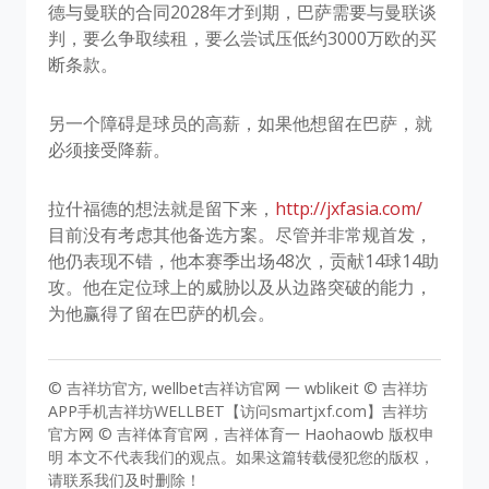
德与曼联的合同2028年才到期，巴萨需要与曼联谈
判，要么争取续租，要么尝试压低约3000万欧的买
断条款。
另一个障碍是球员的高薪，如果他想留在巴萨，就
必须接受降薪。
拉什福德的想法就是留下来，
http://jxfasia.com/
目前没有考虑其他备选方案。尽管并非常规首发，
他仍表现不错，他本赛季出场48次，贡献14球14助
攻。他在定位球上的威胁以及从边路突破的能力，
为他赢得了留在巴萨的机会。
© 吉祥坊官方, wellbet吉祥访官网 一 wblikeit © 吉祥坊
APP手机吉祥坊WELLBET【访问smartjxf.com】吉祥坊
官方网 © 吉祥体育官网，吉祥体育一 Haohaowb 版权申
明 本文不代表我们的观点。如果这篇转载侵犯您的版权，
请联系我们及时删除！