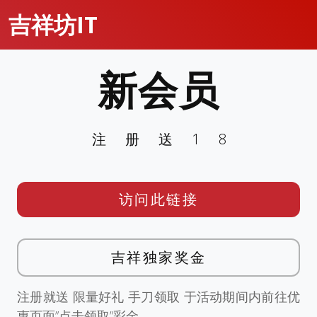
吉祥坊IT
新会员
注册送18
访问此链接
吉祥独家奖金
注册就送 限量好礼 手刀领取 于活动期间内前往优
惠页面”点击领取”彩金。