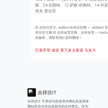
斯、24-瓦朗特、12-萨默-科斯特、14-丹
布东-普拉茨
© 吉祥坊官方, wellbet吉祥访官网 一 wblikei
祥坊官方网 © 吉祥体育官网，吉祥体育一 Hao
的版权，请联系我们及时删除！
巴塞罗那
德容
莱万多夫斯基
马洛卡
吉祥坊IT
吉祥坊IT 不承担与您使用本网站及使用本
网站所含任何信息相关的任何责任。作为