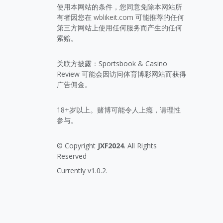
使用本网站的条件，您同意免除本网站所
有者因您在
wblikeit.com
可能推荐的任何
第三方网站上使用任何服务而产生的任何
索赔。
关联方披露：Sportsbook & Casino
Review 可能会因访问体育博彩网站而获得
广告佣金。
18+岁以上。赌博可能令人上瘾，请理性
参与。
© Copyright
JXF2024
. All Rights
Reserved
Currently v1.0.2.