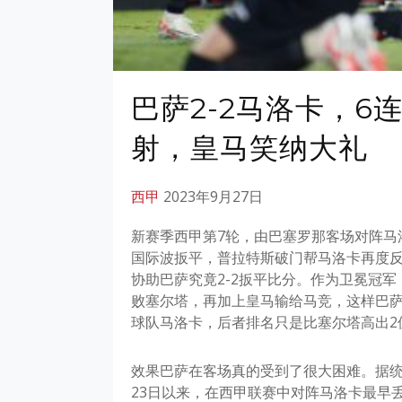
巴萨2-2马洛卡，6
射，皇马笑纳大礼
西甲
2023年9月27日
新赛季西甲第7轮，由巴塞罗那客场对阵马
国际波扳平，普拉特斯破门帮马洛卡再度
协助巴萨究竟2-2扳平比分。作为卫冕冠
败塞尔塔，再加上皇马输给马竞，这样巴萨
球队马洛卡，后者排名只是比塞尔塔高出2
效果巴萨在客场真的受到了很大困难。据统计
23日以来，在西甲联赛中对阵马洛卡最早