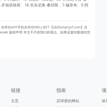
尼-罗德里格斯、18-安东尼奥-桑切斯、7-穆里奇、9-阿
t © 吉祥坊APP手机吉祥坊WELLBET【访问smartjxf.com】吉
haowb 版权申明 本文不代表我们的观点。如果这篇转载侵犯您
链接
指南
项
主页
买球赛的网站
体