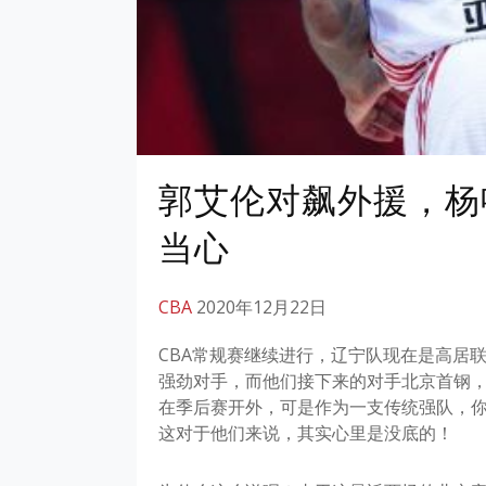
郭艾伦对飙外援，杨
当心
CBA
2020年12月22日
CBA常规赛继续进行，辽宁队现在是高居
强劲对手，而他们接下来的对手北京首钢，
在季后赛开外，可是作为一支传统强队，
这对于他们来说，其实心里是没底的！