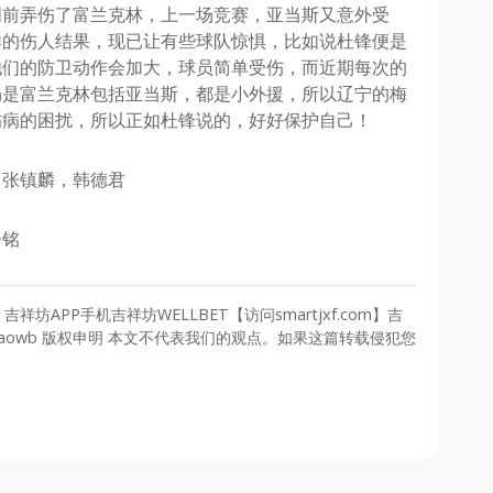
周前弄伤了富兰克林，上一场竞赛，亚当斯又意外受
样的伤人结果，现已让有些球队惊惧，比如说杜锋便是
他们的防卫动作会加大，球员简单受伤，而近期每次的
仍是富兰克林包括亚当斯，都是小外援，所以辽宁的梅
伤病的困扰，所以正如杜锋说的，好好保护自己！
，张镇麟，韩德君
子铭
t © 吉祥坊APP手机吉祥坊WELLBET【访问smartjxf.com】吉
haowb 版权申明 本文不代表我们的观点。如果这篇转载侵犯您