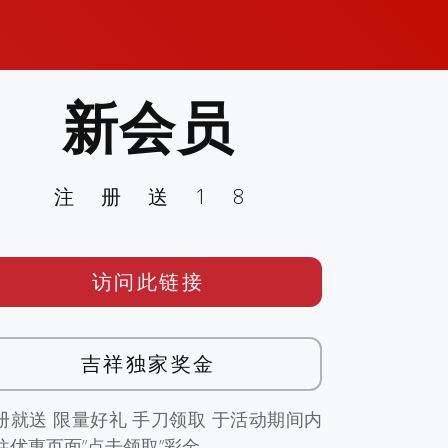
新会员
注册送18
访问此链接
吉祥独家奖金
册就送 限量好礼 手刀领取 于活动期间内
往优惠页面”点击领取”彩金。