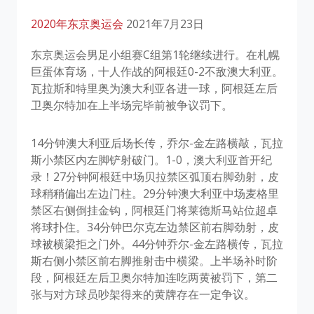
2020年东京奥运会
2021年7月23日
东京奥运会男足小组赛C组第1轮继续进行。在札幌
巨蛋体育场，十人作战的阿根廷0-2不敌澳大利亚。
瓦拉斯和特里奥为澳大利亚各进一球，阿根廷左后
卫奥尔特加在上半场完毕前被争议罚下。
14分钟澳大利亚后场长传，乔尔-金左路横敲，瓦拉
斯小禁区内左脚铲射破门。1-0，澳大利亚首开纪
录！27分钟阿根廷中场贝拉禁区弧顶右脚劲射，皮
球稍稍偏出左边门柱。29分钟澳大利亚中场麦格里
禁区右侧倒挂金钩，阿根廷门将莱德斯马站位超卓
将球扑住。34分钟巴尔克左边禁区前右脚劲射，皮
球被横梁拒之门外。44分钟乔尔-金左路横传，瓦拉
斯右侧小禁区前右脚推射击中横梁。上半场补时阶
段，阿根廷左后卫奥尔特加连吃两黄被罚下，第二
张与对方球员吵架得来的黄牌存在一定争议。