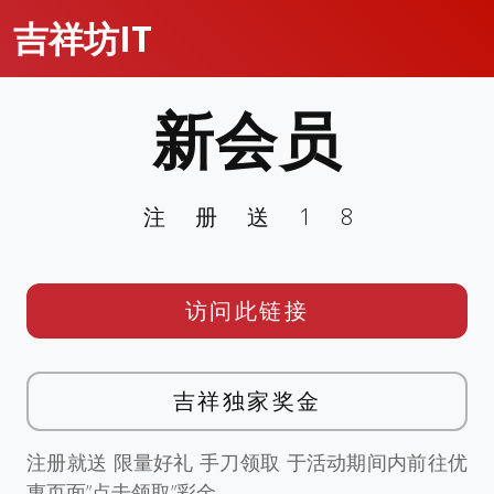
吉祥坊IT
新会员
注册送18
访问此链接
吉祥独家奖金
注册就送 限量好礼 手刀领取 于活动期间内前往优
惠页面”点击领取”彩金。